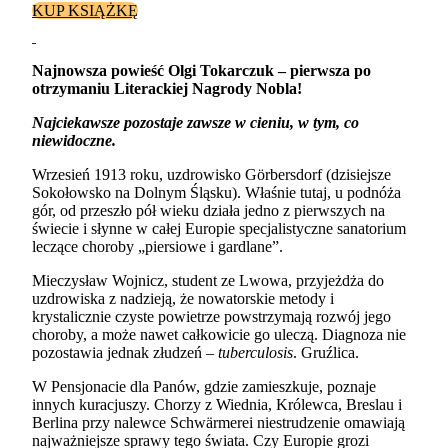
KUP KSIĄŻKĘ
Najnowsza powieść Olgi Tokarczuk – pierwsza po
otrzymaniu Literackiej Nagrody Nobla!
Najciekawsze pozostaje zawsze w cieniu, w tym, co
niewidoczne.
Wrzesień 1913 roku, uzdrowisko Görbersdorf (dzisiejsze
Sokołowsko na Dolnym Śląsku). Właśnie tutaj, u podnóża
gór, od przeszło pół wieku działa jedno z pierwszych na
świecie i słynne w całej Europie specjalistyczne sanatorium
leczące choroby „piersiowe i gardlane”.
Mieczysław Wojnicz, student ze Lwowa, przyjeżdża do
uzdrowiska z nadzieją, że nowatorskie metody i
krystalicznie czyste powietrze powstrzymają rozwój jego
choroby, a może nawet całkowicie go uleczą. Diagnoza nie
pozostawia jednak złudzeń –
tuberculosis
. Gruźlica.
W Pensjonacie dla Panów, gdzie zamieszkuje, poznaje
innych kuracjuszy. Chorzy z Wiednia, Królewca, Breslau i
Berlina przy nalewce Schwärmerei niestrudzenie omawiają
najważniejsze sprawy tego świata. Czy Europie grozi