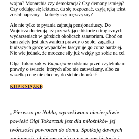
wojna? Monarchia czy demokracja? Czy demony istnieją?
Czy oddając się lekturze, da się rozpoznać, czyją ręką tekst
został napisany – kobiety czy mężczyzny?
Ale nie tylko te pytania zajmują pensjonariuszy. Do
Wojnicza docierają też przerażające historie o tragicznych
wydarzeniach w górskich okolicach sanatorium. Choć on
sam zajęty jest ukrywaniem prawdy o sobie, zagadka
budzących grozę wypadków fascynuje go coraz bardziej.
Nie wie jednak, że mroczne siły już wzięły go sobie na cel.
Olga Tokarczuk w
Empuzjonie
odsłania przed czytelnikami
prawdy o świecie, których albo nie zauważamy, albo za
wszelką cenę nie chcemy do siebie dopuścić.
KUP KSIĄŻKĘ
„Pierwsza po Noblu, wyczekiwana niecierpliwie
powieść Olgi Tokarczuk jest dla miłośników jej
twórczości powrotem do domu. Spotkają dawnych
znajomych, ulubione miejsca nasycone historią i